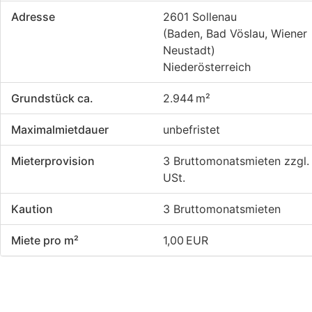
Adresse
2601 Sollenau
(Baden, Bad Vöslau, Wiener
Neustadt)
Niederösterreich
Grund­stück ca.
2.944 m²
Maximalmietdauer
unbefristet
Mieter­provision
3 Bruttomonatsmieten zzgl.
USt.
Kaution
3 Bruttomonatsmieten
Miete pro m²
1,00 EUR