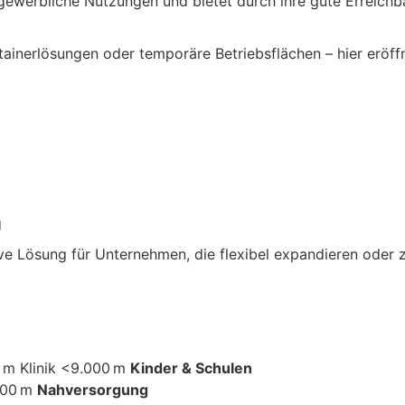
e gewerbliche Nutzungen und bietet durch ihre gute Erreich
inerlösungen oder temporäre Betriebsflächen – hier eröff
g
tive Lösung für Unternehmen, die flexibel expandieren oder
 m Klinik <9.000 m
Kinder & Schulen
.500 m
Nahversorgung