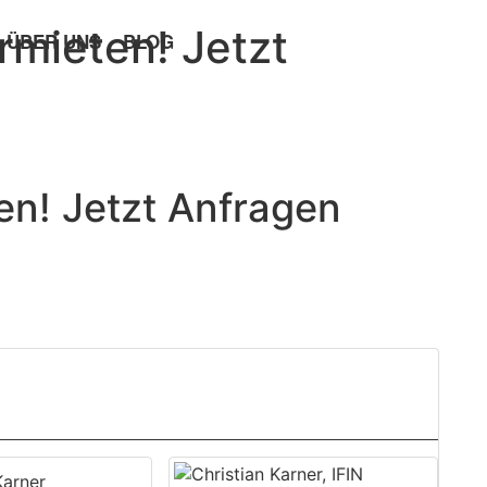
rmieten! Jetzt
ÜBER UNS
BLOG
en! Jetzt Anfragen
Karner