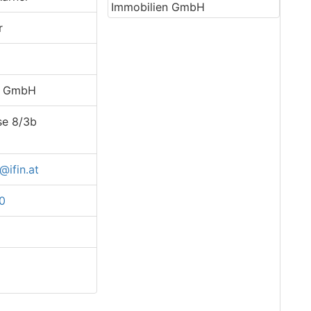
r
en GmbH
se 8/3b
@ifin.at
10