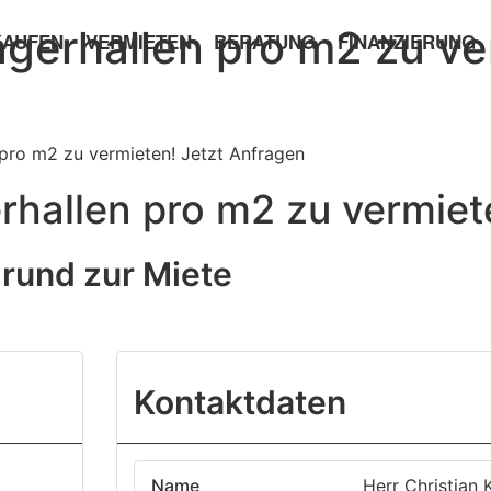
gerhallen pro m2 zu ve
KAUFEN
VERMIETEN
BERATUNG
FINANZIERUNG
 pro m2 zu vermieten! Jetzt Anfragen
rhallen pro m2 zu vermiet
rund zur Miete
age
Kontaktdaten
Name
Herr Christian 