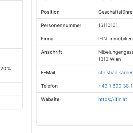
Position
Geschäftsführe
Personennummer
16110101
Firma
IFIN Immobili
Anschrift
Nibelungengas
1010 Wien
 20 %
E-Mail
christian.karner
Telefon
+43 1 890 38 
Website
https://ifin.at
zum Kontaktformular