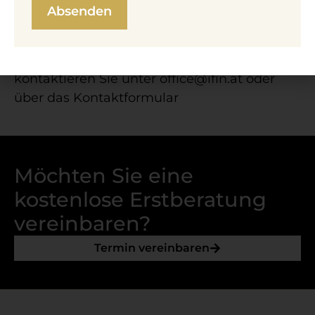
Bei Fragen zum Thema Erbschaft einer
Immobilie beratet Sie unser Team gerne
telefonisch unter:
+43 1 890 38 10
oder
kontaktieren Sie unter
office@​ifin.​at
oder
über das
Kontaktformular
Möchten Sie eine
kostenlose Erstberatung
vereinbaren?
Termin vereinbaren