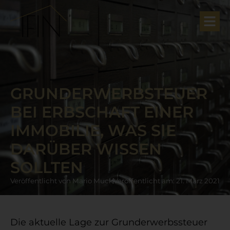
GRUNDERWERBSTEUER
BEI ERBSCHAFT EINER
IMMOBILIE, WAS SIE
DARÜBER WISSEN
SOLLTEN
Veröffentlicht von
Mario Muck
Veröffentlicht am:
21. März 2021
Die aktuelle Lage zur Grunderwerbssteuer