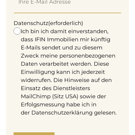
Die Immobilienertragssteuer bleibt
grundsätzlich in der Erbfolge unbeachtet.
Doch wie immer, gibt es eine Ausnahme:
Datenschutz
(erforderlich)
Wenn ein Grundstück aus Erbwegen gegen
Ich bin ich damit einverstanden,
eine Ausgleichszahlung aus eigenen (bzw.
dass IFIN Immobilien mir künftig
nicht im Nachlass enthaltenen) Mitteln
E‑Mails sendet und zu diesem
übertragen wird – kann es zu einer
Zweck meine personenbezogenen
Vorschreibung der ImmoESt (abhängig von
Daten verarbeitet werden. Diese
der Höhe der Zahlung) kommen.
Einwilligung kann ich jederzeit
widerrufen. Die Hinweise auf den
Zum klassischen Kauf und der
Einsatz des Dienstleisters
Grunderwerbsteuer:
MailChimp (Sitz USA) sowie der
Die
Grunderwerbsteuer im klassischen
Erfolgsmessung habe ich in
Erwerb
ist
3,5%
. Dabei ist nicht der
der
Datenschutzerklärung
gelesen.
Grundstückswert die
Bemessungsgrundlage, sondern der
Kaufpreis.