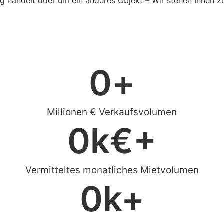
 handelt oder um ein anderes Objekt – Wir stehen Ihnen zu
0
+
Millionen € Verkaufsvolumen
0
k€+
Vermitteltes monatliches Mietvolumen
0
k+