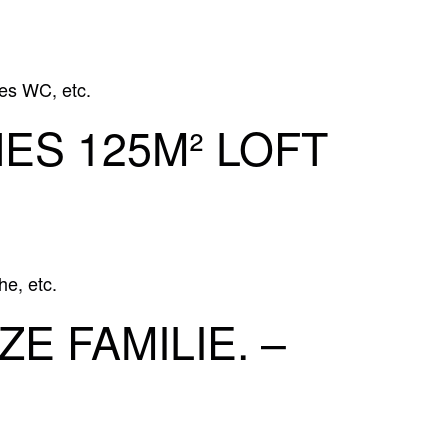
es WC, etc.
 125M² LOFT I
e, etc.
E FAMILIE. –