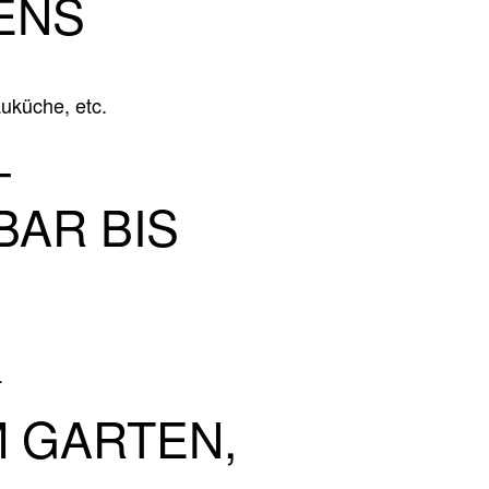
ENS
uküche, etc.
–
BAR BIS
.
 GARTEN,