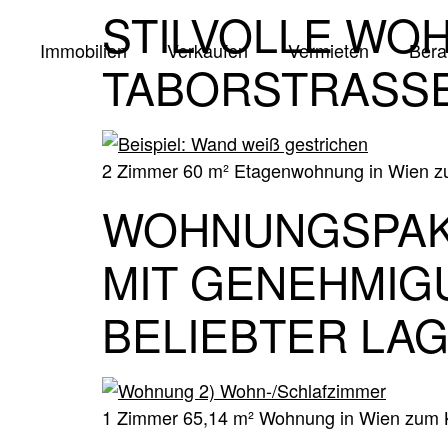
STILVOLLE WO
Immobilien
Verkaufen
Vermieten
Bera
TABORSTRASSE
2 Zimmer 60 m² Etagenwohnung in Wien zum
WOHNUNGSPAKE
MIT GENEHMIGU
BELIEBTER LAG
1 Zimmer 65,14 m² Wohnung in Wien zum Ka