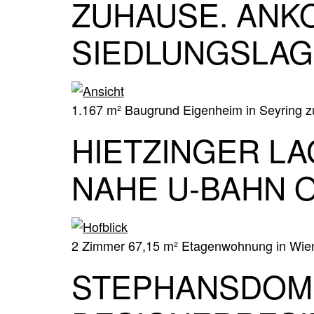
ZUHAUSE. ANK
SIEDLUNGSLAG
1.167 m² Baugrund Eigenheim in Seyring z
HIETZINGER LA
NAHE U‑BAHN O
2 Zimmer 67,15 m² Etagenwohnung in Wien 
STEPHANSDOM I