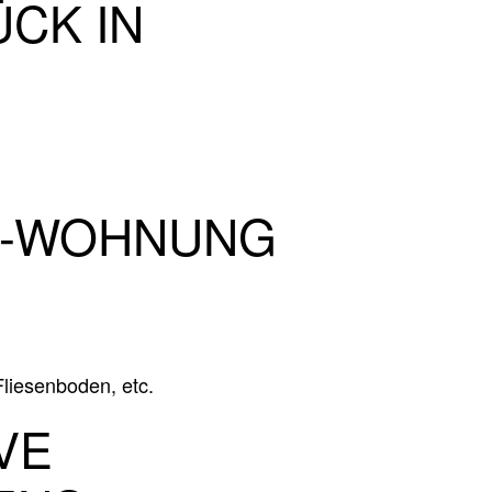
CK IN
R-​WOHNUNG
liesenboden, etc.
VE