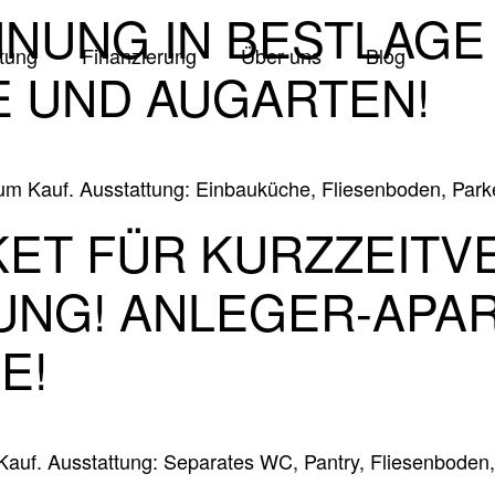
HNUNG IN BESTLAGE
tung
Finanzierung
Über uns
Blog
 UND AUGARTEN!
 Kauf. Ausstattung: Einbauküche, Fliesenboden, Parke
T FÜR KURZZEITV
NG! ANLEGER-​APA
E!
uf. Ausstattung: Separates WC, Pantry, Fliesenboden, 