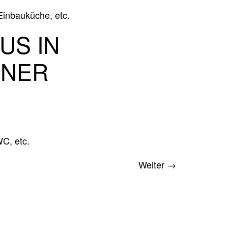
Einbauküche, etc.
US IN
ENER
C, etc.
Weiter
→