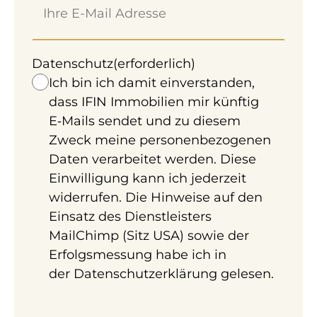
Datenschutz
(erforderlich)
Ich bin ich damit einverstanden,
4 Zimmer 110 m² Reihenhaus in Neunkirchen
dass IFIN Immobilien mir künftig
zum Kauf. Ausstattung: Klimatisiert, Terrasse,
E‑Mails sendet und zu diesem
Separates WC, etc.
Zweck meine personenbezogenen
Daten verarbeitet werden. Diese
Einwilligung kann ich jederzeit
Möchten Sie eine
widerrufen. Die Hinweise auf den
kostenlose Erstberatung
Einsatz des Dienstleisters
MailChimp (Sitz USA) sowie der
vereinbaren?
Erfolgsmessung habe ich in
Termin vereinbaren
der
Datenschutzerklärung
gelesen.