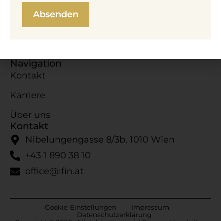
Navigation
Kontakt
Karriere
Über uns
Kontakt
Nibelungengasse 8/​3b, 1010 Wien
+43 1 890 38 10
office@ifin.at
Cookie-​Einstellungen
Impressum
Datenschutzerklärung