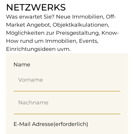
NETZWERKS
1.025 m² Baugrund Eigenheim in Neunkirchen
Was erwartet Sie? Neue Immobilien, Off-
zum Kauf.
Market Angebot, Objektkalkulationen,
Möglichkeiten zur Preisgestaltung, Know-
NEUBAU ALS
How rund um Immobilien, Events,
KAPITALANLAGE! –
Einrichtungsideen uvm.
VERMIETET BIS 2029 MIT
Name
CA. 4,1% RENDITE*
E-Mail Adresse
(erforderlich)