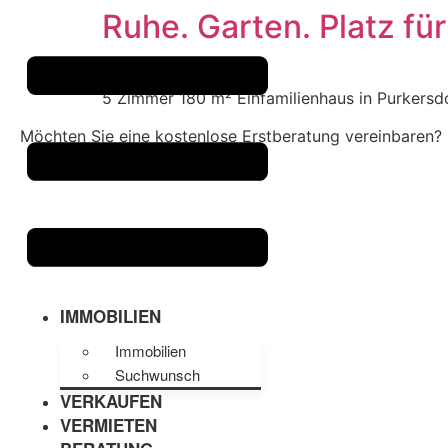
Zum
Ruhe. Garten. Platz fü
Inhalt
springen
5 Zimmer 180 m² Einfamilienhaus in Purkersdo
Möchten Sie eine kostenlose Erstberatung vereinbaren?
IMMOBILIEN
Immobilien
Suchwunsch
VERKAUFEN
VERMIETEN