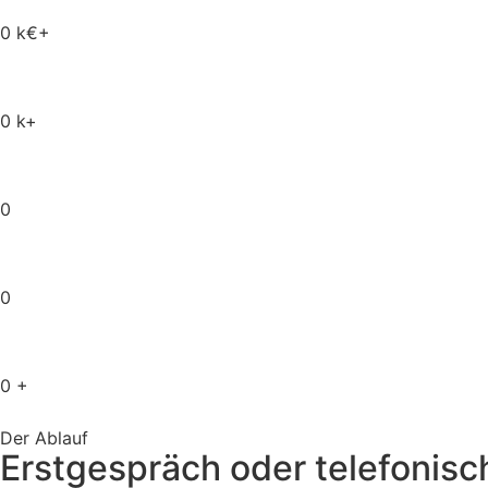
0
k€+
0
k+
0
0
0
+
Der Ablauf
Erstgespräch oder telefonis