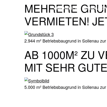
MEHRERE GRUN
IMMOBILIEN
VERKAUFEN
VERMIETEN! J
2.944 m² Betriebsbaugrund in Sollenau zur
AB 1000M² ZU
MIT SEHR GUT
5.000 m² Betriebsbaugrund in Sollenau zur