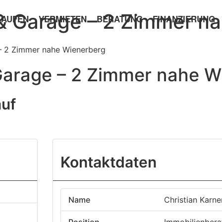
 & Garage – 2 Zimmer n
KAUFEN
VERMIETEN
BERATUNG
FINANZIERUNG
– 2 Zimmer nahe Wienerberg
Garage – 2 Zimmer nahe W
uf
age
Kontaktdaten
Name
Christian Karn