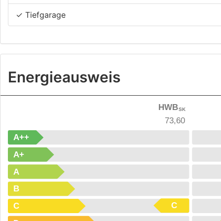
✓ Tiefgarage
Energieausweis
HWB
SK
73,60
A++
A+
A
B
C
C