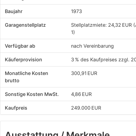
Baujahr
1973
Garagen­stellplatz
Stellplatzmiete: 24,32 EUR (
1)
Verfügbar ab
nach Vereinbarung
Käufer­provision
3 % des Kaufpreises zzgl. 2
Monatliche Kosten
300,91 EUR
brutto
Sonstige Kosten MwSt.
4,86 EUR
Kaufpreis
249.000 EUR
Ausstattung / Merkmale