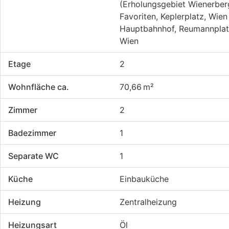
(Erholungsgebiet Wienerber
Favoriten, Keplerplatz, Wien
Hauptbahnhof, Reumannplat
Wien
Etage
2
Wohnfläche ca.
70,66 m²
Zimmer
2
Badezimmer
1
Separate WC
1
Küche
Einbauküche
Heizung
Zentralheizung
Heizungsart
Öl