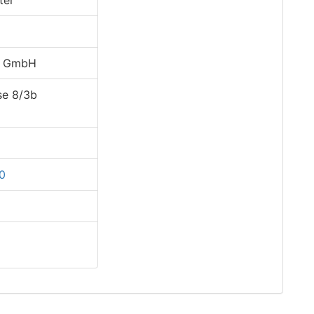
ter
en GmbH
se 8/3b
10