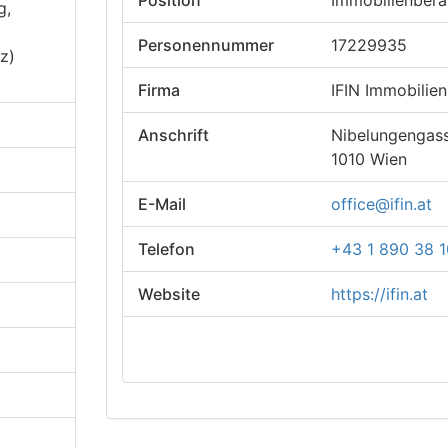
Position
Immobilienbera
g,
Personennummer
17229935
z)
Firma
IFIN Immobili
Anschrift
Nibelungengas
1010 Wien
E-Mail
office@ifin.at
Telefon
+43 1 890 38 
Website
https://ifin.at
zum Kontaktformular